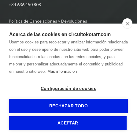
+34 636 450 808
Política de Cancelaciones y Devoluciones
HORARIO
Acerca de las cookies en circuitokotarr.com
Usamos cookies para recolectar y analizar información relacionada
Miércoles, jueves y viernes
De 10:00 a 19:00
con el uso y desempeño de nuestro sitio web para poder proveer
funcionalidades relacionadas con las redes sociales, y para
Sábado y domingo
De 9:00 a 19:00
mejorar y personalizar adecuadamente el contenido y publicidad
en nuestro sitio web.
Más información
Lunes y Martes
Cerrado
Configuración de cookies
RECHAZAR TODO
CIRCUITO KOTARR
Aviso legal
Política de privacidad
-
-
-
Política de cookies
Gormática
-
-
ACEPTAR